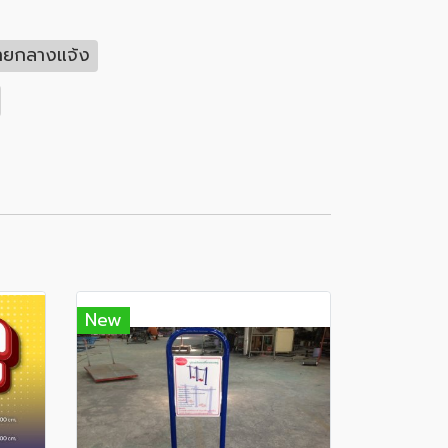
ายกลางแจ้ง
New