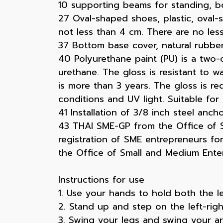
10 supporting beams for standing, bo
27 Oval-shaped shoes, plastic, oval-s
not less than 4 cm. There are no le
37 Bottom base cover, natural rubber 
40 Polyurethane paint (PU) is a two-c
urethane. The gloss is resistant to wa
is more than 3 years. The gloss is 
conditions and UV light. Suitable for
41 Installation of 3/8 inch steel ancho
43 THAI SME-GP from the Office of Sm
registration of SME entrepreneurs f
the Office of Small and Medium Ente
Instructions for use
1. Use your hands to hold both the le
2. Stand up and step on the left-righ
3. Swing your legs and swing your a