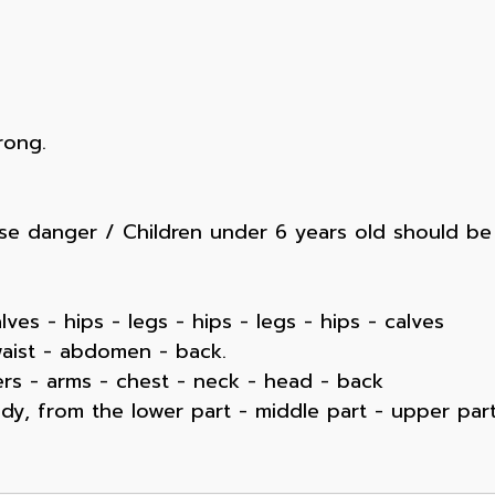
rong.
e danger / Children under 6 years old should be 
lves - hips - legs - hips - legs - hips - calves
waist - abdomen - back.
rs - arms - chest - neck - head - back
y, from the lower part - middle part - upper part