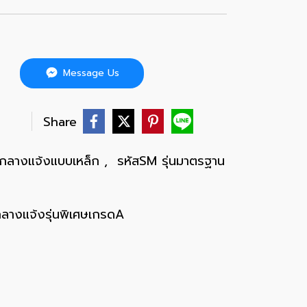
Message Us
บ
Share
ยกลางแจ้งแบบเหล็ก
,
รหัสSM รุ่นมาตรฐาน
ลางแจ้งรุ่นพิเศษเกรดA