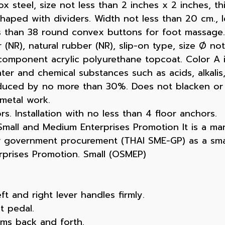
x steel, size not less than 2 inches x 2 inches, t
haped with dividers. Width not less than 20 cm., l
ss than 38 round convex buttons for foot massage.
(NR), natural rubber (NR), slip-on type, size Ø not
omponent acrylic polyurethane topcoat. Color A is 
ter and chemical substances such as acids, alkalis,
reduced by no more than 30%. Does not blacken or 
 metal work.
rs. Installation with no less than 4 floor anchors.
all and Medium Enterprises Promotion It is a man
or government procurement (THAI SME-GP) as a sm
rprises Promotion. Small (OSMEP)
ft and right lever handles firmly.
t pedal.
rms back and forth.