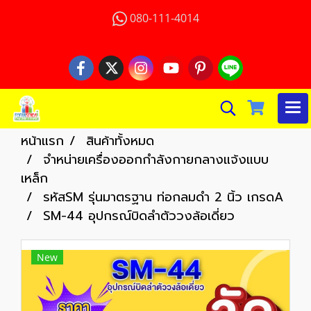
080-111-4014
หน้าแรก
สินค้าทั้งหมด
จำหน่ายเครื่องออกกำลังกายกลางแจ้งแบบ
เหล็ก
รหัสSM รุ่นมาตรฐาน ท่อกลมดำ 2 นิ้ว เกรดA
SM-44 อุปกรณ์บิดลำตัววงล้อเดี่ยว
New