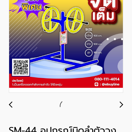
SM-44 อุปกรณ์บิดลำตัววง