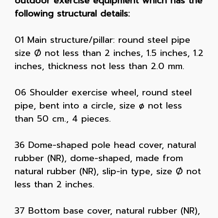
outdoor exercise equipment which has the
following structural details:
01 Main structure/pillar: round steel pipe
size Ø not less than 2 inches, 1.5 inches, 1.2
inches, thickness not less than 2.0 mm.
06 Shoulder exercise wheel, round steel
pipe, bent into a circle, size ø not less
than 50 cm., 4 pieces.
36 Dome-shaped pole head cover, natural
rubber (NR), dome-shaped, made from
natural rubber (NR), slip-in type, size Ø not
less than 2 inches.
37 Bottom base cover, natural rubber (NR),