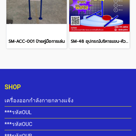
SM-ACC-001 ป้ายคู่มือการเล่น
SM-48 อุปกรณ์บริหารแขน-หัวไหล่
SHOP
เครื่องออกกำลังกายกลางแจ้ง
***รหัสOUL
***รหัสOUC
***รหัสOUB