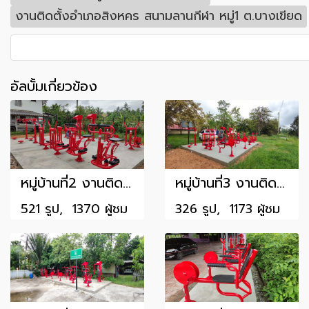
งานติดตั้งอำเภอสิงหคร สนามลานกีฬา หมู่1 ต.บางเขียด
อัลบั้มเกี่ยวข้อง
หมู่บ้านที่2 งานติดตั้งอำเภอระโนด หมู่2 รพ.สต.แดนสงวน ต.แดนสงวน อ.ระโนด
หมู่บ้านที่3 งานติดตั้งอำเภอกระแสสินธุ์ ลานวัดเชิงแสกลาง หมู่3 ต.เชิงแส
521 รูป, 1370 ผู้ชม
326 รูป, 1173 ผู้ชม