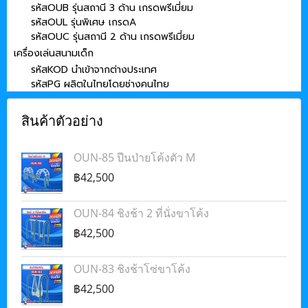
รหัสOUB รุ่นสถานี 3 ด้าน เกรดพรีเมี่ยม
รหัสOUL รุ่นพิเศษ เกรดA
รหัสOUC รุ่นสถานี 2 ด้าน เกรดพรีเมี่ยม
เครื่องเล่นสนามเด็ก
รหัสKOD นำเข้าจากต่างประเทศ
รหัสPG ผลิตในไทยโดยช่างคนไทย
สินค้าตัวอย่าง
OUN-85 ปีนป่ายโค้งตัว M
฿42,500
OUN-84 ชิงช้า 2 ที่นั่งขาโค้ง
฿42,500
OUN-83 ชิงช้าโซ่ขาโค้ง
฿42,500