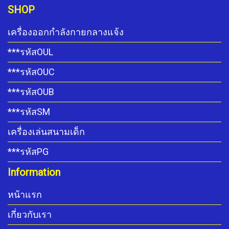
SHOP
เครื่องออกกำลังกายกลางแจ้ง
***รหัสOUL
***รหัสOUC
***รหัสOUB
***รหัสSM
เครื่องเล่นสนามเด็ก
***รหัสPG
Information
หน้าแรก
เกี่ยวกับเรา