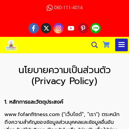
080-111-4014
นโยบายความเป็นส่วนตัว
(Privacy Policy)
1. หลักการและวัตถุประสงค์
www.fofanfitness.com ("เว็บไซต์", "เรา") ตระหนัก
ถึงความสำคัญของข้อมูลส่วนบุคคลและข้อมูลอื่นอัน