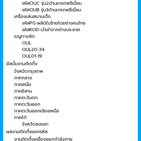
รหัสOUC รุ่น2ด้านเกรดพรีเมี่ยม
รหัสOUB รุ่น3ด้านเกรดพรีเมี่ยม
เครื่องเล่นสนามเด็ก
รหัสPG-ผลิตในไทยโดยช่างคนไทย
รหัสKOD-นำเข้าจากต่างประเทศ
เมนูทางลัด
OUL
OUL20-34
OUL01-19
อัลบั้มงานติดตั้ง
จังหวัดกรุงเทพ
ภาคกลาง
ภาคเหนือ
ภาคอิสาน
ภาคตะวันตก
ภาคตะวันออก
ภาคตะวันออกเฉียงเหนือ
ภาคใต้
จังหวัดสงขลา
ผลงานติดตั้งแยกรหัส
งานติดตั้งเครื่องออกกำลังกาย