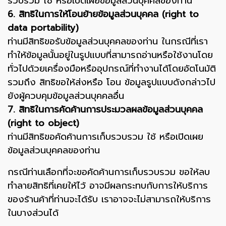
รวบรวม ใช้ หรือเปิดเผยข้อมูลส่วนบุคคลของท่าน
6. สิทธิในการให้โอนย้ายข้อมูลส่วนบุคคล (right to
data portability)
ท่านมีสิทธิขอรับข้อมูลส่วนบุคคลของท่าน ในกรณีที่เรา
ทำให้ข้อมูลนั้นอยู่ในรูปแบบที่สามารถอ่านหรือใช้งานโดย
ทั่วไปด้วยเครื่องมือหรืออุปกรณ์ที่ทำงานได้โดยอัตโนมัติ
รวมถึง สิทธิขอให้ส่งหรือ โอน ข้อมูลรูปแบบดังกล่าวไป
ยังผู้ควบคุมข้อมูลส่วนบุคคลอื่น
7. สิทธิในการคัดค้านการประมวลผลข้อมูลส่วนบุคคล
(right to object)
ท่านมีสิทธิขอคัดค้านการเก็บรวบรวม ใช้ หรือเปิดเผย
ข้อมูลส่วนบุคคลของท่าน
กรณีท่านเลือกที่จะขอคัดค้านการเก็บรวบรวม ขอให้ลบ
ทำลายสิทธิที่เคยให้ไว้ อาจมีผลกระทบกับการให้บริการ
ของร้านค้าที่ท่านจะได้รับ เราอาจจะไม่สามารถให้บริการ
ในบางส่วนได้