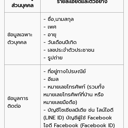
รายละเอียดและตัวอย่าง
ส่วนบุคคล
- ชื่อ,นามสกุล
- เพศ
ข้อมูลเฉพาะ
- อายุ
ตัวบุคคล
- วันเดือนปีเกิด
- เลขประจำตัวประชาชน
- รูปถ่าย
- ที่อยู่ทางไปรษณีย์
- อีเมล
- หมายเลขโทรศัพท์ (รวมทั้ง
หมายเลขโทรศัพท์ที่บ้าน หรือ
ข้อมูลการ
หมายเลขมือถือ)
ติดต่อ
- บัญชีโซเชียลมีเดีย ช่น ไลน์ไอดี
(LINE ID) บัญชีผู้ใช้ Facebook
ไอดี Facebook (Facebook ID)