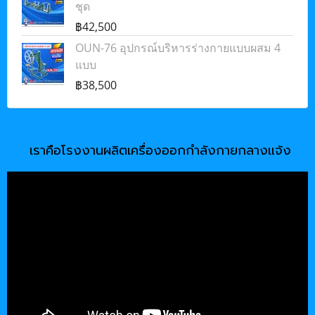
ชุด
฿42,500
OUN-76 อุปกรณ์บริหารร่างกายแบบผสม 4
แบบ
฿38,500
เราคือโรงงานผลิตเครื่องออกกำลังกายกลางแจ้ง