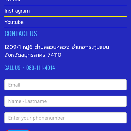
Instragram
Youtube
CONTACT US
1209/1 หมู่6 ตำบลสวนหลวง อำเภอกระทุ่มแบน
จังหวัดสมุทรสาคร 74110
CALL US : 080-111-4014