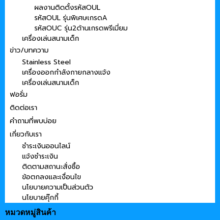
ผลงานติดตั้งรหัสOUL
รหัสOUL รุ่นพิเศษเกรดA
รหัสOUC รุ่น2ด้านเกรดพรีเมี่ยม
เครื่องเล่นสนามเด็ก
ข่าว/บทความ
Stainless Steel
เครื่องออกกำลังกายกลางแจ้ง
เครื่องเล่นสนามเด็ก
ฟอรั่ม
ติดต่อเรา
คำถามที่พบบ่อย
เกี่ยวกับเรา
ชำระเงินออนไลน์
แจ้งชำระเงิน
ติดตามสถานะสั่งซื้อ
ข้อตกลงและเงื่อนไข
นโยบายความเป็นส่วนตัว
นโยบายคุ๊กกี้
หมวดหมู่สินค้า