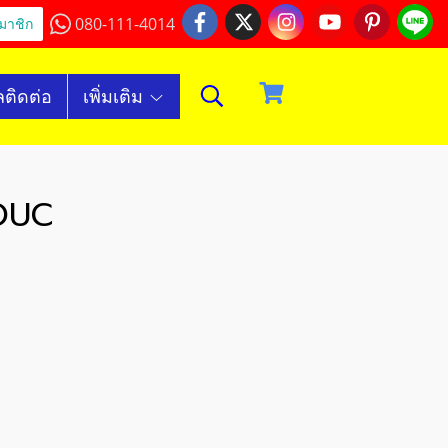
080-111-4014
มาชิก
ลติดต่อ
เพิ่มเติม
สOUC