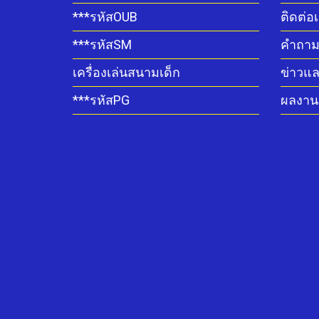
***รหัสOUB
ติดต่อ
***รหัสSM
คำถามท
เครื่องเล่นสนามเด็ก
ข่าวแ
***รหัสPG
ผลงานต