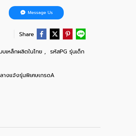
Message Us
บ
Share
กแบบเหล็กผลิตในไทย
,
รหัสPG รุ่นเด็ก
ลางแจ้งรุ่นพิเศษเกรดA