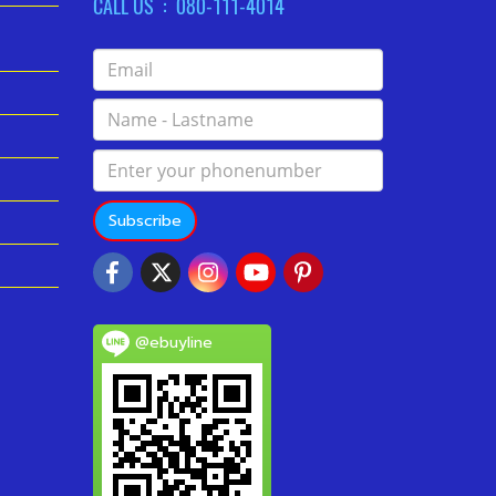
CALL US : 080-111-4014
Subscribe
@ebuyline