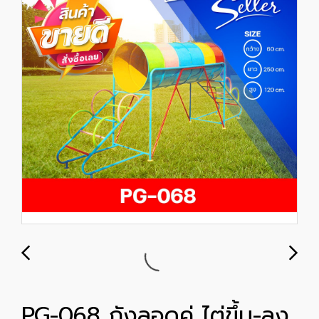
PG-068 ถังลอดคู่ ไต่ขึ้น-ลง