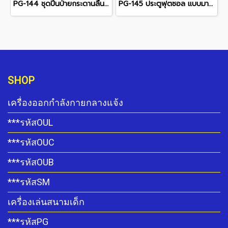
PG-144 ชุดปีนป่ายกระดานลื่น+ชิงช้า 3 ที่นั่ง
PG-145 ประตูฟุตซอล แบบมาตรฐาน พร้อมตาข่าย
SHOP
เครื่องออกกำลังกายกลางแจ้ง
***รหัสOUL
***รหัสOUC
***รหัสOUB
***รหัสSM
เครื่องเล่นสนามเด็ก
***รหัสPG