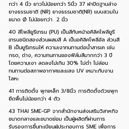
กว่า 4 นิ้ว ยาวไม่น้อยกว่า 5นิ้ว 37 ฝาปิดฐานล่าง
ยางธรรมชาติ (NR) ยางธรรมชาติ(NR) แบบสวมใน
ขนาด Ø ไม่น้อยกว่า 2 นิ้ว
40 สีโพลียูรีเทรน (PU) เป็นสีทับหน้าอคิลิคโพลียูรี
เทรนชนิดสองส่วนผสมสี A เป็นอคิลิคโพลีอัล ส่วนสี
B เป็นยูรีเทรนให้ ความเงาทนทานต่อน้ำสารเค เช่น
กรด, ด่าง, ความทนทานของฟิล์มสีมากกว่า 3 ปี
โดยความเงา ลดลงไม่เกิน 30% ไม่ดำ ไม่ล่อน
ทนทานต่อสภาพอากาศและแสง UV เหมาะกับงาน
โลหะ
41 การติดตั้ง พุกเหล็ก 3/8นิ้ว การติดตั้งด้วยพุก
ยึดพื้นไม่น้อยกว่า 4 ตัว
43 THAI SME-GP จากสำนักงานส่งเสริมวิสาหกิจ
ขนาดกลางและขนาดย่อม เป็นผู้ผลิตที่ผ่านการ
รับรองการขึ้นทะเบียนผู้ประกอบการ SME เพื่อการ