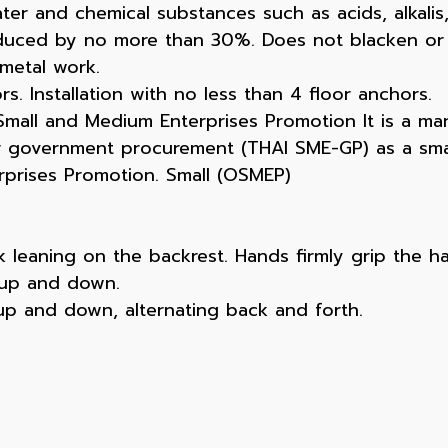
ter and chemical substances such as acids, alkalis,
reduced by no more than 30%. Does not blacken or 
 metal work.
rs. Installation with no less than 4 floor anchors.
all and Medium Enterprises Promotion It is a man
or government procurement (THAI SME-GP) as a sm
rprises Promotion. Small (OSMEP)
ck leaning on the backrest. Hands firmly grip the 
t up and down.
 up and down, alternating back and forth.