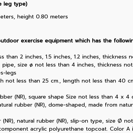
e leg type)
meters, height 0.80 meters
 outdoor exercise equipment which has the following
ss than 2 inches, 1.5 inches, 1.2 inches, thickness 
 pipe, size ø not less than 4 inches, thickness not
s-legs
h not less than 25 cm., length not less than 40 cm
bber (NR), square shape Size not less than 4 x 4 c
ural rubber (NR), dome-shaped, made from natural
(NR), natural rubber (NR), slip-on type, size Ø not
omponent acrylic polyurethane topcoat. Color A is 