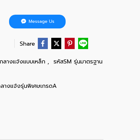
Message Us
บ
Share
ยกลางแจ้งแบบเหล็ก
,
รหัสSM รุ่นมาตรฐาน
ลางแจ้งรุ่นพิเศษเกรดA