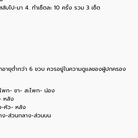
 สลับไป-มา 4. ทำเซ็ตละ 10 ครั้ง รวม 3 เซ็ต
เด็กอายุต่ำกว่า 6 ขวบ ควรอยู่ในความดูแลของผู้ปกครอง
ะโพก- ขา- สะโพก- น่อง
- หลัง
อ-หัว- หลัง
นล่าง-ส่วนกลาง-ส่วนบน