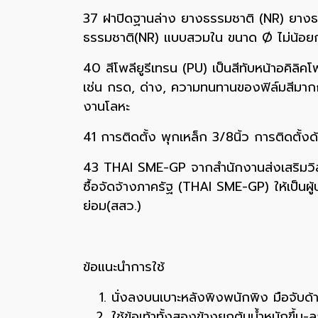
37 ฝาปิดฐานล่าง ยางธรรมชาติ (NR) ยางธ
ธรรมชาติ(NR) แบบสวมใน ขนาด Ø ไม่น้อยก
40 สีโพลียูรีเทรน (PU) เป็นสีทับหน้าอคิลิค
เช่น กรด, ด่าง, ความทนทานของฟิล์มสีมา
งานโลหะ
41 การติดตั้ง พุกเหล็ก 3/8นิ้ว การติดตั้งด
43 THAI SME-GP จากสำนักงานส่งเสริมวิสาห
ซื้อจัดจ้างภาครัฐ (THAI SME-GP) ให้เป
ย่อม(สสว.)
ข้อแนะนำการใช้
นั่งลงบนเบาะหลังพิงพนักพิง มือจับด้าม
ใช้ข้อเท้าทั้งสองข้างยกตุ้มน้ำหนักขึ้น-