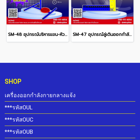
SM-48 อุปกรณ์บริหารแขน-หัวไหล่
SM-47 อุปกรณ์ลู่เดินออกกำลังขา
SHOP
เครื่องออกกำลังกายกลางแจ้ง
***รหัสOUL
***รหัสOUC
***รหัสOUB