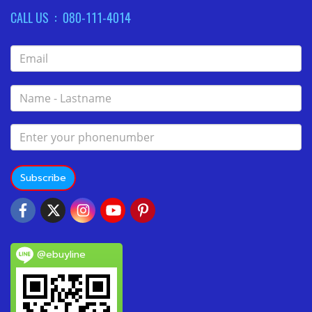
CALL US : 080-111-4014
Subscribe
@ebuyline