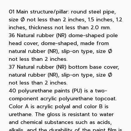
01 Main structure/pillar: round steel pipe,
size Ø not less than 2 inches, 1.5 inches, 1.2
inches, thickness not less than 2.0 mm.
36 Natural rubber (NR) dome-shaped pole
head cover, dome-shaped, made from
natural rubber (NR), slip-on type, size Ø
not less than 2 inches.
37 Natural rubber (NR) bottom base cover,
natural rubber (NR), slip-on type, size Ø
not less than 2 inches.
40 polyurethane paints (PU) is a two-
component acrylic polyurethane topcoat.
Color A is acrylic polyal and color B is
urethane. The gloss is resistant to water
and chemical substances such as acids,
alkalis, and the durability of the paint film is