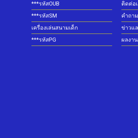
***รหัสOUB
ติดต่อ
***รหัสSM
คำถามท
เครื่องเล่นสนามเด็ก
ข่าวแ
***รหัสPG
ผลงานต