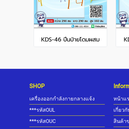
KDS-46 ปีนป่ายโดมผสม
K
SHOP
Infor
เครื่องออกกำลังกายกลางแจ้ง
หน้าแ
***รหัสOUL
เกี่ยวก
***รหัสOUC
สินค้า