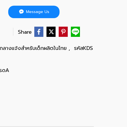
Message Us
บ
Share
ยกลางแจ้งสำหรับเด็กผลิตในไทย
,
รหัสKDS
กรดA