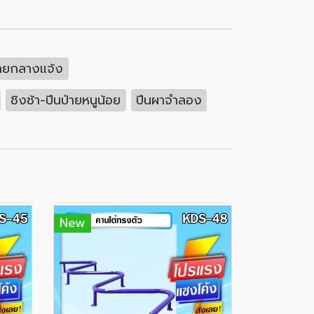
ายกลางแจ้ง
ชิงช้า-ปีนป่ายหนูน้อย
ปีนผาจำลอง
New