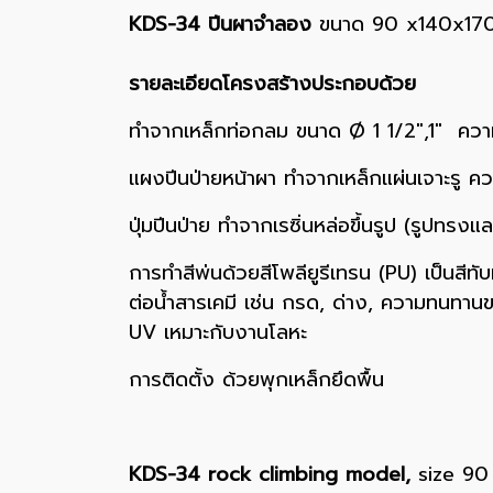
KDS-34 ปีนผาจำลอง
ขนาด 90 x140x170cm
รายละเอียดโครงสร้างประกอบด้วย
ทำจากเหล็กท่อกลม ขนาด Ø 1 1/2",1" ควา
แผงปีนป่ายหน้าผา ทำจากเหล็กแผ่นเจาะรู 
ปุ่มปีนป่าย ทำจากเรซิ่นหล่อขึ้นรูป (รูปท
การทำสีพ่นด้วยสีโพลียูรีเทรน (PU) เป็นสีท
ต่อน้ำสารเคมี เช่น กรด, ด่าง, ความทนท
UV เหมาะกับงานโลหะ
การติดตั้ง ด้วยพุกเหล็กยึดพื้น
KDS-34 rock climbing model,
size 90 