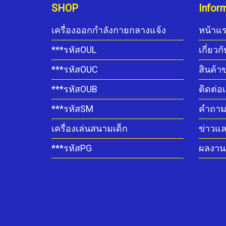
SHOP
Infor
เครื่องออกกำลังกายกลางแจ้ง
หน้าแ
***รหัสOUL
เกี่ยวก
***รหัสOUC
สินค้า
***รหัสOUB
ติดต่อ
***รหัสSM
คำถามท
เครื่องเล่นสนามเด็ก
ข่าวแ
***รหัสPG
ผลงานต