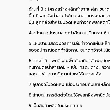
ด้านที่ 3 : โครงสร้างหลักทำจากเหล็ก ขนาด Ø
นิ้ว ที่รองนั่งทำจากไฟเบอร์กลาสทรงกลม ขน
ปุ่ม ลูกกลิ้งสำหรับนวดหลังทำจากพลาสติกโพ
4.หลังคาอุปกรณ์ออกกำลังกายเป็นทรง 6 เหล
5.แผ่นป้ายแสดวงวิธีการเล่นทำจากแผ่นเหล็ก
ของอุปกรณ์ออกกำลังกาย ขนาดกว้างไม่น้อย
6.การทำสี : พ่นสีรองพื้นกันสนิมแล้วพ่นทับห
ทนทานต่อน้ำสารเคมี - เช่น กรด, ด่าง, ค
แสง UV เหมาะกับงานโลหะใช้กลางแจ้ง
7.อุปกรณ์นวดหลัง เมื่อประกอบกับเสาเหล็ก
8.ลักษณะการติดตั้งโดยใช้เพลทฝังพุกยึดน๊
9.เป็นสินค้าผลิตในประเทศไทย