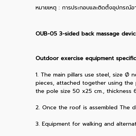
️หมายเหตุ : การประกอบและติดตั้งอุปกรณ์อ
OUB-05 3-sided back massage device
Outdoor exercise equipment specific
1. The main pillars use steel, size Ø 
pieces, attached together using the p
the pole size 50 x25 cm., thickness 6
2. Once the roof is assembled The de
3. Equipment for walking and alterna