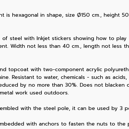
t is hexagonal in shape, size Ø150 cm., height 50
f steel with Inkjet stickers showing how to play o
nt. Width not less than 40 cm., length not less th
and topcoat with two-component acrylic polyurethan
ne. Resistant to water, chemicals - such as acids, al
 reduced by no more than 30%. Does not blacken or
r metal work used outdoors.
bled with the steel pole, it can be used by 3 pe
 embedded with anchors to fasten the nuts to the 